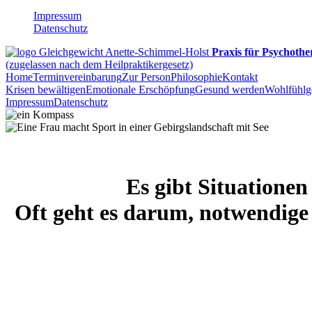
Impressum
Datenschutz
Praxis für Psychothe
(zugelassen nach dem Heilpraktikergesetz)
Home
Terminvereinbarung
Zur Person
Philosophie
Kontakt
Krisen bewältigen
Emotionale Erschöpfung
Gesund werden
Wohlfühlg
Impressum
Datenschutz
Es gibt Situationen
Oft geht es darum, notwendig